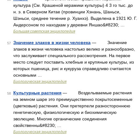
культура (См. Крашеной керамики культуры) 4 3 го тыс. до
н. э. в Северном Китае (провинции Хэнань, Шаньси,
Шэньси, среднее течение р. Хуанхэ). Выделена в 1921 Ю. Г.
Андерсоном по находкам у деревни Яншао&#8230; …
Большая советская энциклопедия
Значение злаков в жизни человека
— Значение
57
злаков в жизни человека настолько велико и разнообразно,
что заслуживает специального рассмотрения. На первое
место следует поставить хлебные и крупяные культуры, из
которых пшеница, рис и кукуруза справедливо считаются
основными …
Биологическая энциклопедия
Культурные растения
— Возделываемые растения
58
на земном шаре это преимущественно покрытосеменные
(цветковые) растения. Они претерпели разностороннюю
генетическую, физиологическую и биохимическую
эволюцию. Многие органические соединения
свойственны&#8230; …
Биологическая энциклопедия