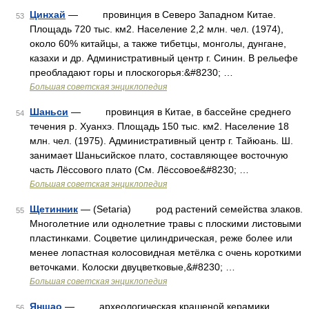
Цинхай
— провинция в Северо Западном Китае.
53
Площадь 720 тыс. км2. Население 2,2 млн. чел. (1974),
около 60% китайцы, а также тибетцы, монголы, дунгане,
казахи и др. Административный центр г. Синин. В рельефе
преобладают горы и плоскогорья:&#8230; …
Большая советская энциклопедия
Шаньси
— провинция в Китае, в бассейне среднего
54
течения р. Хуанхэ. Площадь 150 тыс. км2. Население 18
млн. чел. (1975). Административный центр г. Тайюань. Ш.
занимает Шаньсийское плато, составляющее восточную
часть Лёссового плато (См. Лёссовое&#8230; …
Большая советская энциклопедия
Щетинник
— (Setaria) род растений семейства злаков.
55
Многолетние или однолетние травы с плоскими листовыми
пластинками. Соцветие цилиндрическая, реже более или
менее лопастная колосовидная метёлка с очень короткими
веточками. Колоски двуцветковые,&#8230; …
Большая советская энциклопедия
Яншао
— археологическая крашеной керамики
56