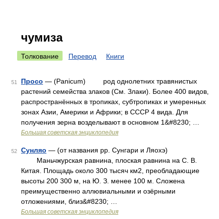
чумиза
Толкование
Перевод
Книги
Просо
— (Panicum) род однолетних травянистых
51
растений семейства злаков (См. Злаки). Более 400 видов,
распространённых в тропиках, субтропиках и умеренных
зонах Азии, Америки и Африки; в СССР 4 вида. Для
получения зерна возделывают в основном 1&#8230; …
Большая советская энциклопедия
Сунляо
— (от названия рр. Сунгари и Ляохэ)
52
Маньчжурская равнина, плоская равнина на С. В.
Китая. Площадь около 300 тысяч км2, преобладающие
высоты 200 300 м, на Ю. З. менее 100 м. Сложена
преимущественно аллювиальными и озёрными
отложениями, близ&#8230; …
Большая советская энциклопедия