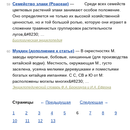
Семейство злаки (Poaceae)
— Среди всех семейств
59
цветковых растений злаки занимают особое положение.
Оно определяется не только их высокой хозяйственной
ценностью, но и той большой ролью, которую они играют в
сложении травянистых группировок растительности
лугов,&#8230; …
Биологическая энциклопедия
Мукден (дополнение к статье)
— В окрестностях М.
60
заводы кирпичные, бобовые, хиншинные (для производства
китайской водки). Местность, окружающая M., густо
заселена, усеяна мелкими деревушками и поместьями
богатых китайцев импанями. С С, СВ и Ю от М:
расположены могилы многих&#8230; …
Энциклопедический словарь Ф.А. Брокгауза и И.А. Ефрона
Страницы
←
Предыдущая
Следующая
→
1
2
3
4
5
6
7
8
9
10
11
12
13